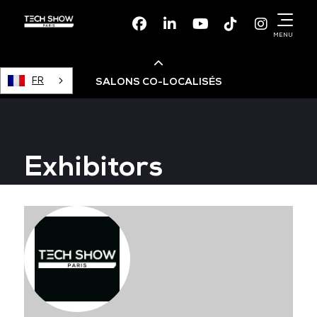
Facebook
Linkedin
Youtube
TikTok
Instagr
MENU
FR
SALONS CO-LOCALISÉS
Cloud & AI Infrastructure
Exhibitors
Devops Live
Cloud & Cyber Security
Data & AI Leaders Summit
Data Centre World