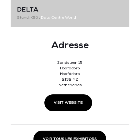
DELTA
Stand: K50
|
Data Centre World
Adresse
Zandsteen 15
Hoofddorp
Hoofddorp
2132 MZ
Netherlands
VISIT WEBSITE
VOIR TOUS LES EXHIBITORS