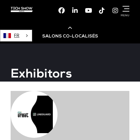
Facebook
Linkedin
Youtube
TikTok
Instagr
MENU
FR
SALONS CO-LOCALISÉS
Cloud & AI Infrastructure
Exhibitors
Devops Live
Cloud & Cyber Security
Data & AI Leaders Summit
Data Centre World