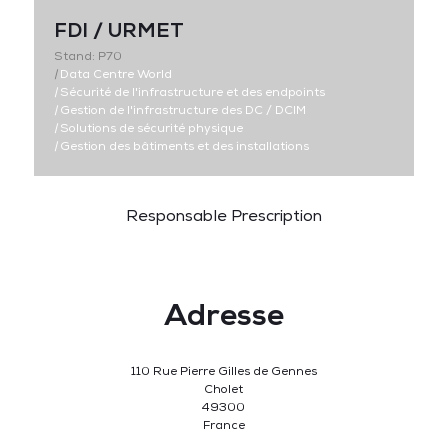
FDI / URMET
Stand: P70
|
Data Centre World
|
Sécurité de l'infrastructure et des endpoints
|
Gestion de l'infrastructure des DC / DCIM
|
Solutions de sécurité physique
|
Gestion des bâtiments et des installations
Responsable Prescription
Adresse
110 Rue Pierre Gilles de Gennes
Cholet
49300
France