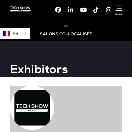
Facebook
Linkedin
Youtube
TikTok
Instagr
MENU
FR
SALONS CO-LOCALISÉS
Cloud & AI Infrastructure
Exhibitors
Devops Live
Cloud & Cyber Security
Data & AI Leaders Summit
Data Centre World