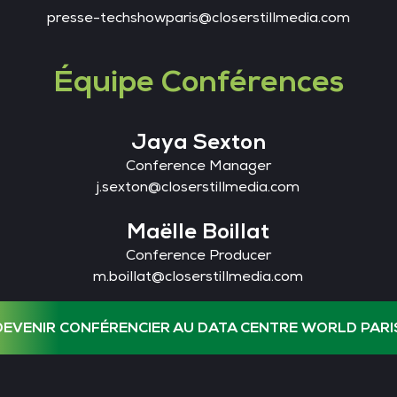
presse-techshowparis@closerstillmedia.com
Équipe Conférences
Jaya Sexton
Conference Manager
j.sexton@closerstillmedia.com
Maëlle Boillat
Conference Producer
m.boillat@closerstillmedia.com
DEVENIR CONFÉRENCIER AU DATA CENTRE WORLD PARI