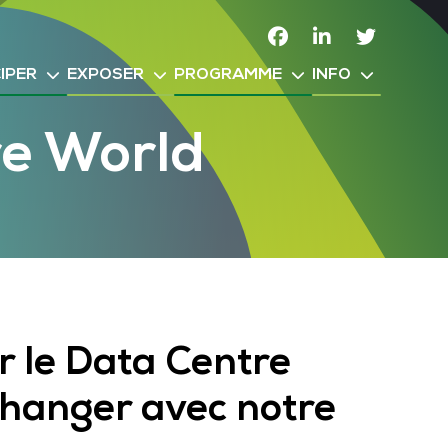
Facebook
Linkedin
Twitter
IPER
EXPOSER
PROGRAMME
INFO
re World
r le Data Centre
changer avec notre