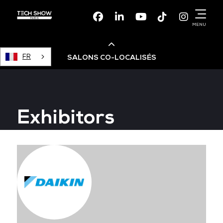
Facebook
Linkedin
Youtube
TikTok
Instagr
MENU
FR
SALONS CO-LOCALISÉS
Cloud & AI Infrastructure
Exhibitors
Devops Live
Cloud & Cyber Security
Data & AI Leaders Summit
Data Centre World