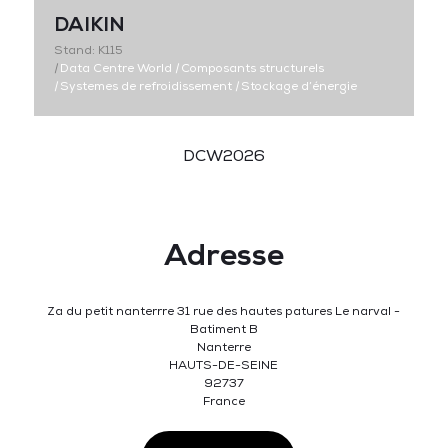
DAIKIN
Stand: K115
|
Data Centre World
|
Composants structurels
|
Systemes de refroidissement
|
Stockage d’énergie
DCW2026
Adresse
Za du petit nanterrre 31 rue des hautes patures Le narval -
Batiment B
Nanterre
HAUTS-DE-SEINE
92737
France