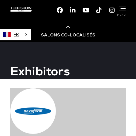
Facebook
Linkedin
Youtube
TikTok
Instagr
MENU
FR
SALONS CO-LOCALISÉS
Cloud & AI Infrastructure
Exhibitors
Devops Live
Cloud & Cyber Security
Data & AI Leaders Summit
Data Centre World