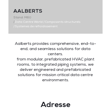
AALBERTS
Stand: M60
|
Data Centre World
|
Composants structurels
|
Systemes de refroidissement
Aalberts provides comprehensive, end-to-
end, and seamless solutions for data
centers.
from modular, prefabricated HVAC plant
rooms, to integrated piping systems, we
deliver engineered and prefabricated
solutions for mission critical data centre
environments.
Adresse