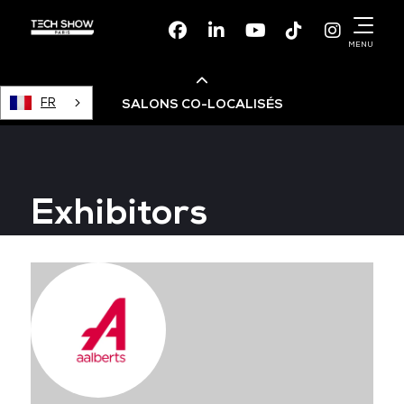
Facebook
Linkedin
Youtube
TikTok
Instagr
MENU
FR
SALONS CO-LOCALISÉS
Cloud & AI Infrastructure
Exhibitors
Devops Live
Cloud & Cyber Security
Data & AI Leaders Summit
Data Centre World