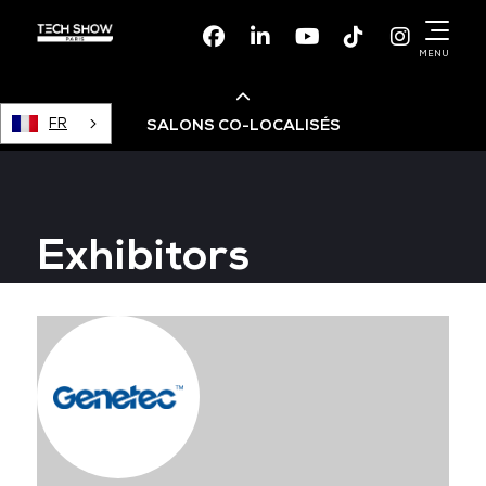
Facebook
Linkedin
Youtube
TikTok
Instagr
MENU
FR
SALONS CO-LOCALISÉS
Cloud & AI Infrastructure
Exhibitors
Devops Live
Cloud & Cyber Security
Data & AI Leaders Summit
Data Centre World