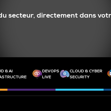
du secteur, directement dans votr
D & AI
DEVOPS
CLOUD & CYBER
RASTRUCTURE
LIVE
SECURITY