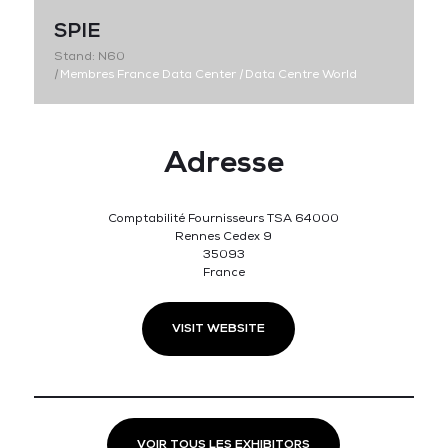
SPIE
Stand: N60
|
Membres France Data Center
|
Data Centre World
Adresse
Comptabilité Fournisseurs TSA 64000
Rennes Cedex 9
35093
France
VISIT WEBSITE
VOIR TOUS LES EXHIBITORS