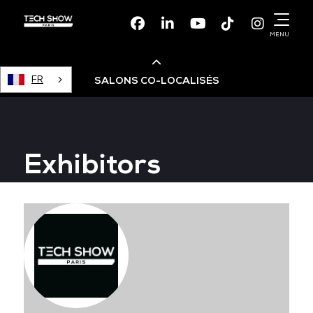
Facebook
Linkedin
Youtube
TikTok
Instagr
MENU
FR
SALONS CO-LOCALISÉS
Cloud & AI Infrastructure
Exhibitors
Devops Live
Cloud & Cyber Security
Data & AI Leaders Summit
Data Centre World