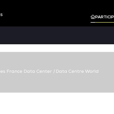
ES
PARTICI
s France Data Center
|
Data Centre World