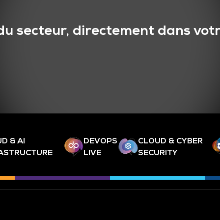
du secteur, directement dans votr
D & AI
DEVOPS
CLOUD & CYBER
RASTRUCTURE
LIVE
SECURITY