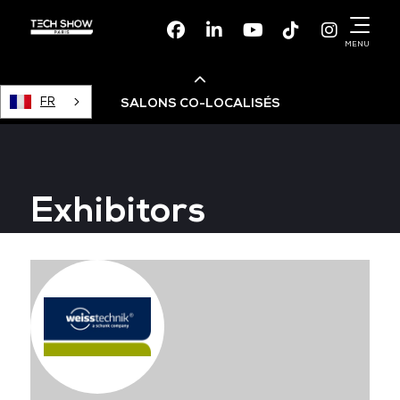
Facebook
Linkedin
Youtube
TikTok
Instagr
MENU
FR
SALONS CO-LOCALISÉS
Cloud & AI Infrastructure
Exhibitors
Devops Live
Cloud & Cyber Security
Data & AI Leaders Summit
Data Centre World