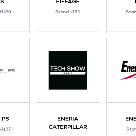
IS
EIFFAGE
 H120
Stand: J80
Sta
 PS
ENERIA
EN
CATERPILLAR
 J137
Sta