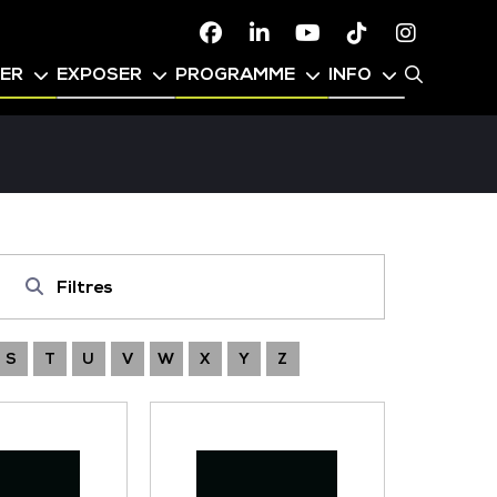
Facebook
Linkedin
Youtube
TikTok
Instagr
PER
EXPOSER
PROGRAMME
INFO
Filtres
S
T
U
V
W
X
Y
Z