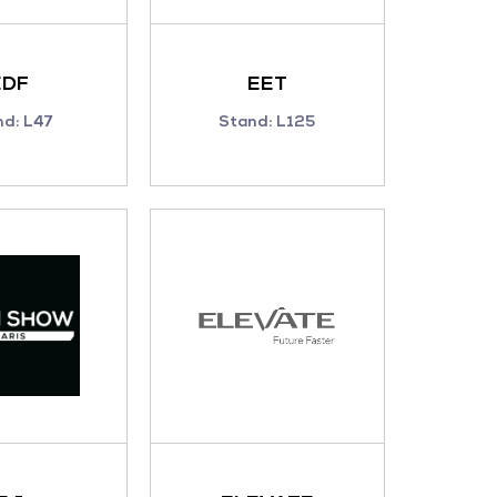
EDF
EET
nd: L47
Stand: L125