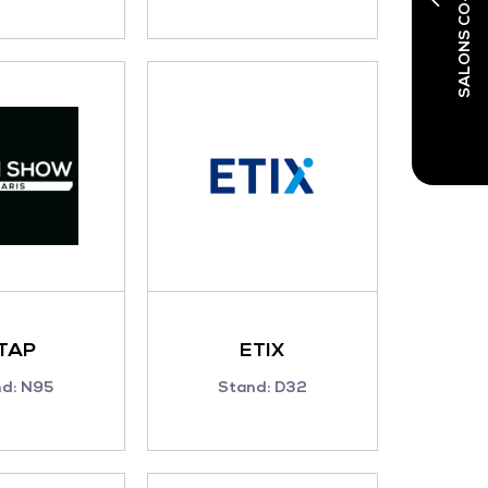
SALONS CO-LOCALISÉS
TAP
ETIX
nd: N95
Stand: D32