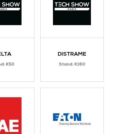
ELTA
DISTRAME
nd: K50
Stand: K160