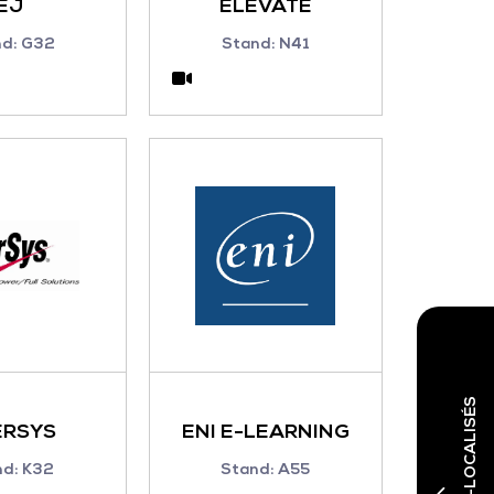
EJ
ELEVATE
nd: G32
Stand: N41
ERSYS
ENI E-LEARNING
nd: K32
Stand: A55