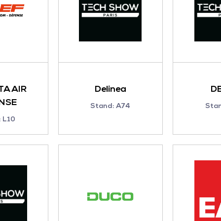
TA AIR
Delinea
D
NSE
Stand: A74
Sta
 L10