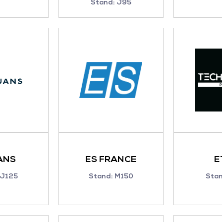
Stand: J95
ANS
ES FRANCE
E
 J125
Stand: M150
Sta