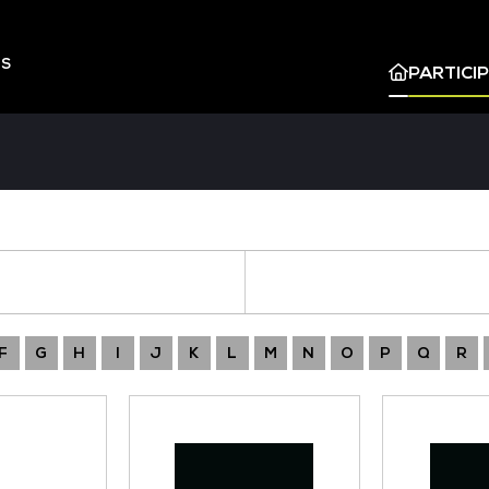
ES
PARTICI
F
G
H
I
J
K
L
M
N
O
P
Q
R