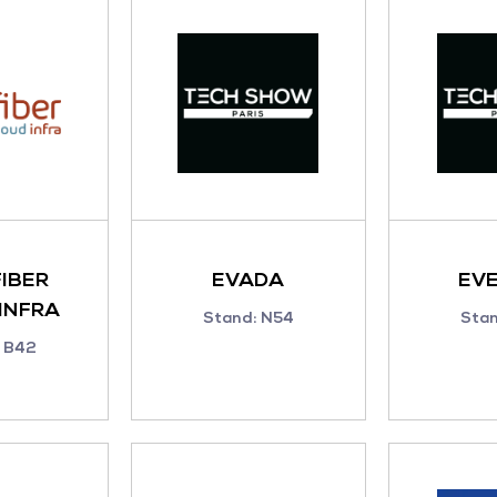
IBER
EVADA
EV
INFRA
Stand: N54
Sta
 B42