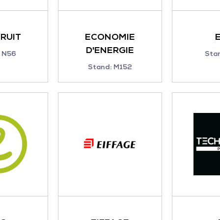
BRUIT
ECONOMIE
D'ENERGIE
 N56
Sta
Stand: M152