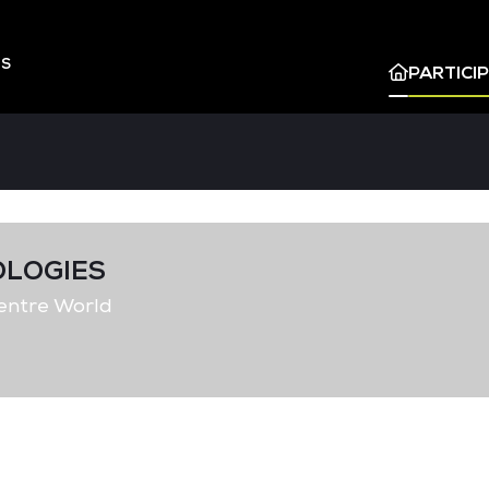
ES
PARTICI
OLOGIES
entre World