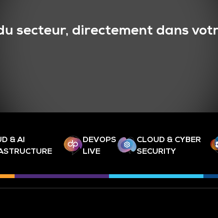
du secteur, directement dans votr
D & AI
DEVOPS
CLOUD & CYBER
RASTRUCTURE
LIVE
SECURITY