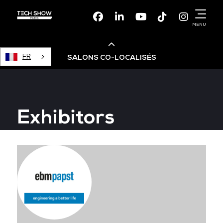
Facebook
Linkedin
Youtube
TikTok
Instagr
MENU
FR
SALONS CO-LOCALISÉS
Cloud & AI Infrastructure
Exhibitors
Devops Live
Cloud & Cyber Security
Data & AI Leaders Summit
Data Centre World