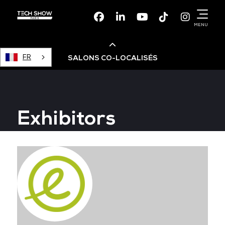
Facebook
Linkedin
Youtube
TikTok
Instagr
MENU
FR
SALONS CO-LOCALISÉS
Cloud & AI Infrastructure
Exhibitors
Devops Live
Cloud & Cyber Security
Data & AI Leaders Summit
Data Centre World