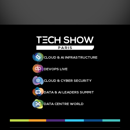
CLOUD & AI INFRASTRUCTURE
DEVOPS LIVE
CLOUD & CYBER SECURITY
DATA & AI LEADERS SUMMIT
DATA CENTRE WORLD