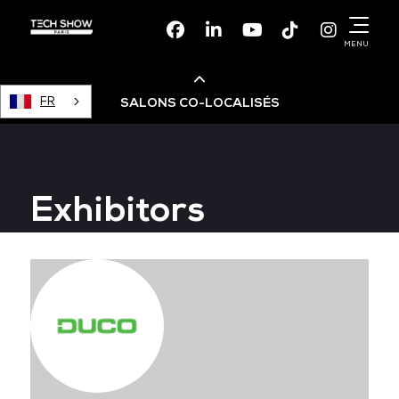
Facebook
Linkedin
Youtube
TikTok
Instagr
MENU
FR
SALONS CO-LOCALISÉS
Cloud & AI Infrastructure
Exhibitors
Devops Live
Cloud & Cyber Security
Data & AI Leaders Summit
Data Centre World