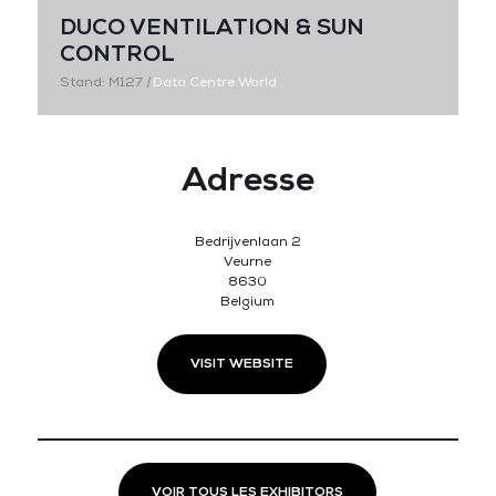
DUCO VENTILATION & SUN
CONTROL
Stand: M127
|
Data Centre World
Adresse
Bedrijvenlaan 2
Veurne
8630
Belgium
VISIT WEBSITE
VOIR TOUS LES EXHIBITORS