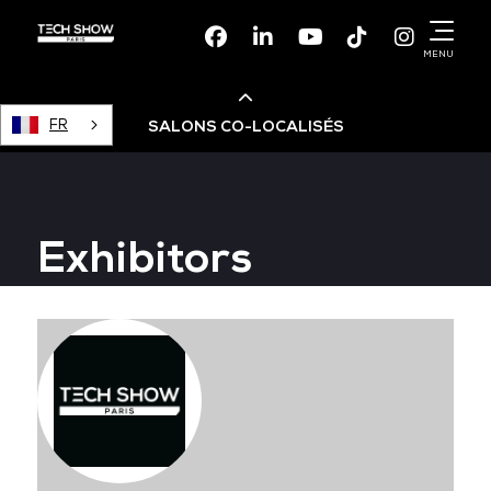
Facebook
Linkedin
Youtube
TikTok
Instagr
MENU
FR
SALONS CO-LOCALISÉS
Cloud & AI Infrastructure
Exhibitors
Devops Live
Cloud & Cyber Security
Data & AI Leaders Summit
Data Centre World