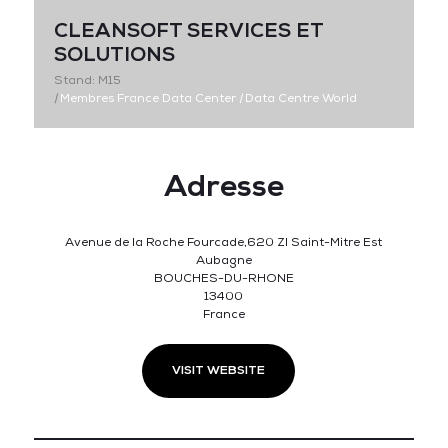
CLEANSOFT SERVICES ET
SOLUTIONS
Stand: M15
|
Membres France Data Center
|
Data Centre World
Adresse
Avenue de la Roche Fourcade,620 Zl Saint-Mitre Est
Aubagne
BOUCHES-DU-RHONE
13400
France
VISIT WEBSITE