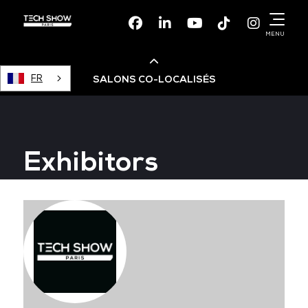
Facebook
Linkedin
Youtube
TikTok
Instagr
MENU
FR
SALONS CO-LOCALISÉS
Cloud & AI Infrastructure
Exhibitors
Devops Live
Cloud & Cyber Security
Data & AI Leaders Summit
Data Centre World