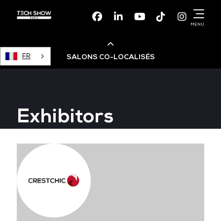
Facebook
Linkedin
Youtube
TikTok
Instagr
MENU
FR
SALONS CO-LOCALISÉS
Cloud & AI Infrastructure
Exhibitors
Devops Live
Cloud & Cyber Security
Data & AI Leaders Summit
Data Centre World