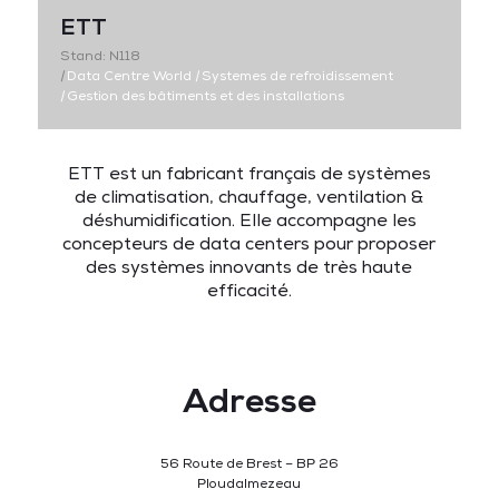
ETT
Stand: N118
|
Data Centre World
|
Systemes de refroidissement
|
Gestion des bâtiments et des installations
ETT est un fabricant français de systèmes
de climatisation, chauffage, ventilation &
déshumidification.
Elle accompagne les
concepteurs de data centers pour proposer
des systèmes innovants de très haute
efficacité.
Adresse
56 Route de Brest – BP 26
Ploudalmezeau