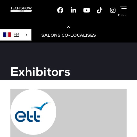
Facebook
Linkedin
Youtube
TikTok
Instagr
MENU
FR
SALONS CO-LOCALISÉS
Cloud & AI Infrastructure
Exhibitors
Devops Live
Cloud & Cyber Security
Data & AI Leaders Summit
Data Centre World