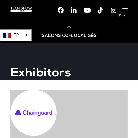
Facebook
Linkedin
Youtube
TikTok
Instagr
MENU
FR
SALONS CO-LOCALISÉS
Cloud & AI Infrastructure
Exhibitors
Devops Live
Cloud & Cyber Security
Data & AI Leaders Summit
Data Centre World