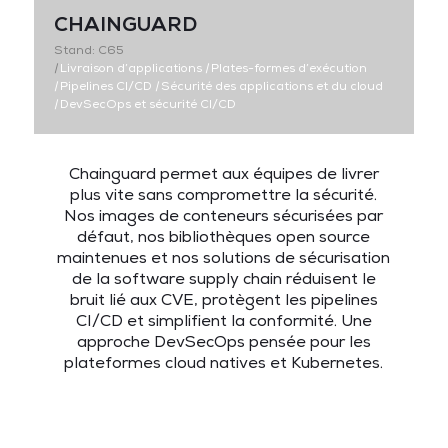
CHAINGUARD
Stand: C65
|
Livraison d’applications
|
Plates-formes d’exécution
|
Pipelines CI/CD
|
Sécurité des applications et du cloud
|
DevSecOps et sécurité CI/CD
Chainguard permet aux équipes de livrer
plus vite sans compromettre la sécurité.
Nos images de conteneurs sécurisées par
défaut, nos bibliothèques open source
maintenues et nos solutions de sécurisation
de la software supply chain réduisent le
bruit lié aux CVE, protègent les pipelines
CI/CD et simplifient la conformité. Une
approche DevSecOps pensée pour les
plateformes cloud natives et Kubernetes.