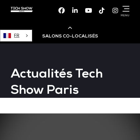
Facebook
Linkedin
Youtube
TikTok
Instagr
MENU
FR
SALONS CO-LOCALISÉS
Cloud & AI Infrastructure
Actualités Tech
Devops Live
Show Paris
Cloud & Cyber Security
Data & AI Leaders Summit
Data Centre World