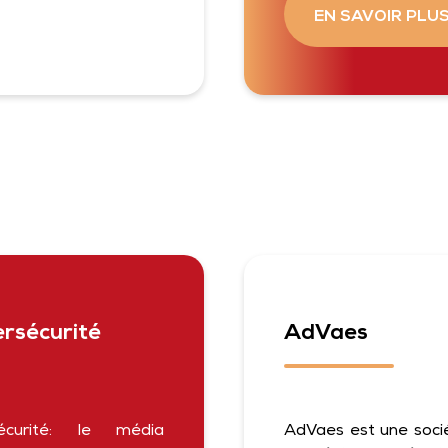
EN SAVOIR PLU
rsécurité
AdVaes
écurité: le média
AdVaes est une socié