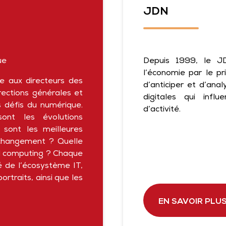
JDN
ue
Depuis 1999, le J
l’économie par le pr
e aux directeurs des
d’anticiper et d’ana
rections générales et
digitales qui influ
s défis du numérique.
d’activité.
ont les évolutions
 sont les meilleures
 changement ? Quelle
ud computing ? Chaque
té de l’écosystème IT,
ortraits, ainsi que les
EN SAVOIR PLU