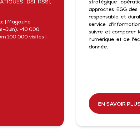
TIQUES : DSI, RSSI,
stratégique opérati
approches ESG des p
responsable et dura
tc | Magazine
service d'informatio
-Juin), >40 000
suivre et comparer l
m 100 000 visites |
numérique et de l'é
donnée.
EN SAVOIR PLU