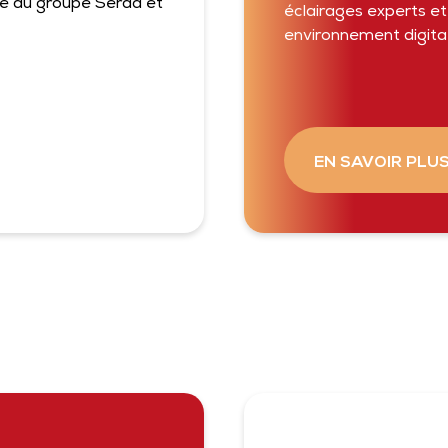
se du groupe Serda et
éclairages experts et
environnement digita
EN SAVOIR PLU