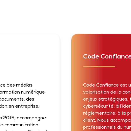
Code Confianc
nce des médias
Code Confiance est un
formation numérique.
valorisation de la co
s documents, des
enjeux stratégiques, 
ion en entreprise.
cybersécurité, à l’id
réglementaire, à la p
 en 2015, accompagne
client. Nous accompa
 de communication
professionnels du nu