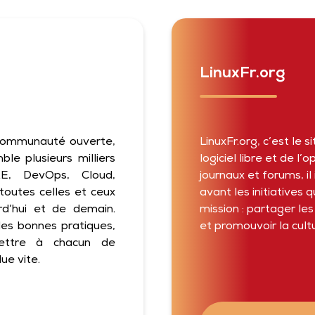
LinuxFr.org
 communauté ouverte,
LinuxFr.org, c’est le
le plusieurs milliers
logiciel libre et de l
RE, DevOps, Cloud,
journaux et forums, il
toutes celles et ceux
avant les initiatives 
rd’hui et de demain.
mission : partager le
les bonnes pratiques,
et promouvoir la cultu
ettre à chacun de
ue vite.