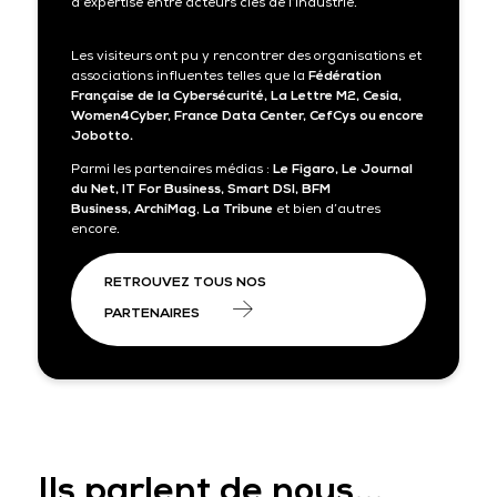
d’expertise entre acteurs clés de l’industrie.
Les visiteurs ont pu y rencontrer des organisations et
associations influentes telles que la
Fédération
Française de la Cybersécurité, La Lettre M2, Cesia,
Women4Cyber, France Data Center, CefCys ou encore
Jobotto.
Parmi les partenaires médias :
Le Figaro, Le Journal
du Net, IT For Business, Smart DSI, BFM
Business, ArchiMag
,
La Tribune
et bien d’autres
encore.
RETROUVEZ TOUS NOS
PARTENAIRES
Ils parlent de nous...