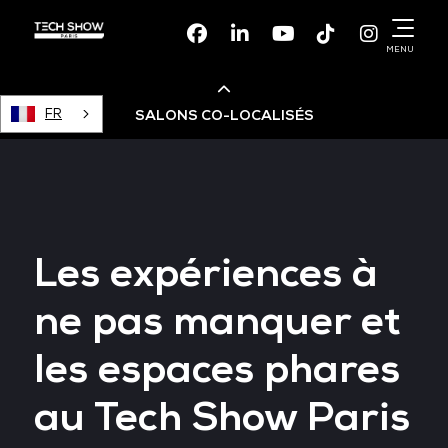
Facebook
Linkedin
Youtube
TikTok
Instagr
MENU
FR
SALONS CO-LOCALISÉS
Cloud & AI Infrastructure
Devops Live
Les expériences à
ne pas manquer et
Cloud & Cyber Security
les espaces phares
Data & AI Leaders Summit
au Tech Show Paris
Data Centre World