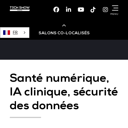
Facebook
Linkedin
Youtube
TikTok
Instagr
MENU
FR
SALONS CO-LOCALISÉS
Cloud & AI Infrastructure
Devops Live
Santé numérique,
IA clinique, sécurité
Cloud & Cyber Security
des données
Data & AI Leaders Summit
Data Centre World