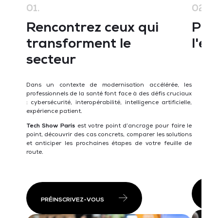
01.
02.
Rencontrez ceux qui
Pou
transforment le
l'é
secteur
+1
le
Dans un contexte de modernisation accélérée, les
Ac
professionnels de la santé font face à des défis cruciaux
Cy
: cybersécurité, interopérabilité, intelligence artificielle,
Pl
expérience patient.
pl
Te
Tech Show Paris
est votre point d’ancrage pour faire le
U
point, découvrir des cas concrets, comparer les solutions
st
et anticiper les prochaines étapes de votre feuille de
pr
route.
PRÉ
PRÉINSCRIVEZ-VOUS