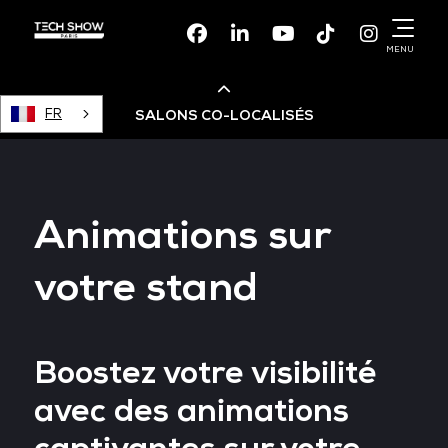
Facebook
Linkedin
Youtube
TikTok
Instagr
MENU
FR
SALONS CO-LOCALISÉS
Cloud & AI Infrastructure
Animations sur
Devops Live
votre stand
Cloud & Cyber Security
Boostez votre visibilité
Data & AI Leaders Summit
avec des animations
Data Centre World