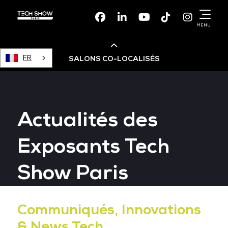
Facebook
Linkedin
Youtube
TikTok
Instagr
MENU
FR
SALONS CO-LOCALISÉS
Cloud & AI Infrastructure
Actualités des
Devops Live
Exposants Tech
Cloud & Cyber Security
Show Paris
Data & AI Leaders Summit
Communiqués, Innovations
& News Tech
Data Centre World