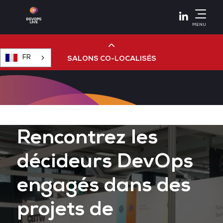
Linkedin
MENU
FR
SALONS CO-LOCALISÉS
Cloud & AI Infrastructure
Devops Live
Rencontrez les
décideurs DevOps
Cloud & Cyber Security
engagés dans des
Data & AI Leaders Summit
projets de
Data Centre World