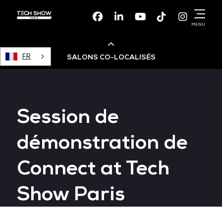
Facebook
Linkedin
Youtube
TikTok
Instagr
MENU
FR
SALONS CO-LOCALISÉS
Cloud & AI Infrastructure
Session de
Devops Live
démonstration de
Cloud & Cyber Security
Connect at Tech
Data & AI Leaders Summit
Show Paris
Data Centre World