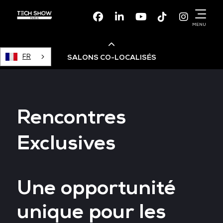
Facebook
Linkedin
Youtube
TikTok
Instagr
MENU
FR
SALONS CO-LOCALISÉS
Cloud & AI Infrastructure
Rencontres
Devops Live
Exclusives
Cloud & Cyber Security
Une opportunité
Data & AI Leaders Summit
unique pour les
Data Centre World