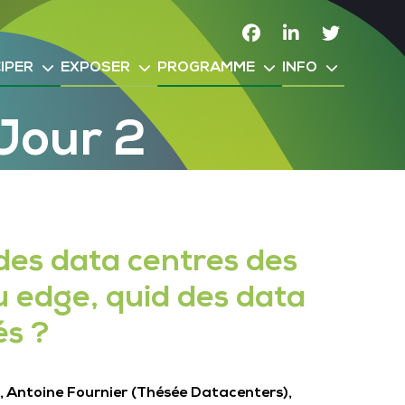
Facebook
Linkedin
Twitter
IPER
EXPOSER
PROGRAMME
INFO
Jour 2
des data centres des
au edge, quid des data
és ?
, Antoine Fournier (Thésée Datacenters),