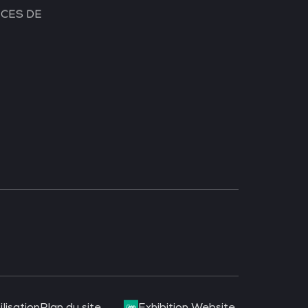
CES DE
TECH WEEK
SINGAPORE
TECH SHOW MADRID
TECH
SHOW FRANKFURT
DATA CENTER
AMERICAS
lisation
Plan du site
Exhibition Website