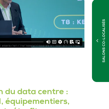
SALONS CO-LOCALISÉS
n du data centre :
, équipementiers,