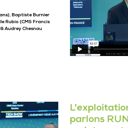
ans), Baptiste Burnier
le Rubio (CMS Francis
) & Audrey Chesnau
L'exploitatio
parlons RUN