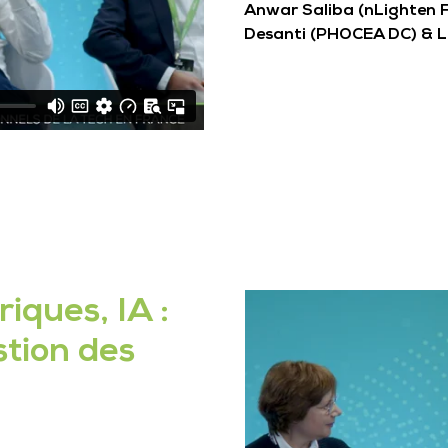
Anwar Saliba (nLighten F
Desanti (PHOCEA DC) & Lo
ques, IA :
stion des