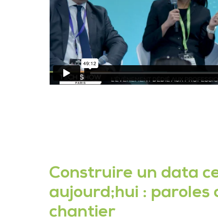
Construire un data c
aujourd;hui : paroles
chantier