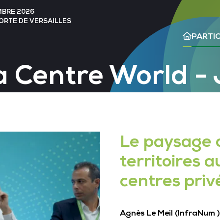
MBRE 2026
PORTE DE VERSAILLES
PARTIC
 Centre World - 
Le paysage 
territoires 
centres priv
Agnès Le Meil (InfraNum )