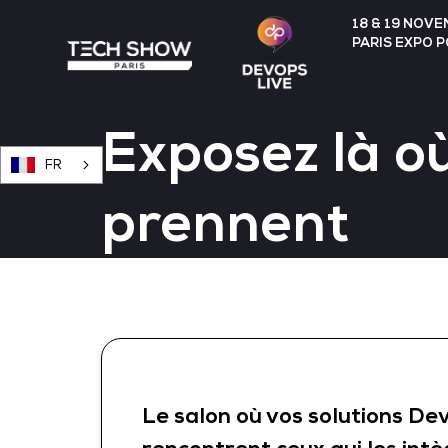
18 & 19 NOV
PARIS EXPO 
Exposez là o
FR
prennent
Le salon où vos solutions D