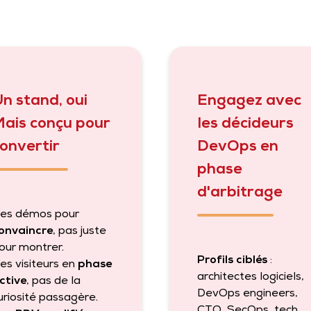
n stand, oui
Engagez avec
ais conçu pour
les décideurs
onvertir
DevOps en
phase
d'arbitrage
es démos pour
onvaincre
, pas juste
our montrer.
Profils ciblés
:
es visiteurs en
phase
architectes logiciels,
ctive
, pas de la
DevOps engineers,
uriosité passagère.
CTO, SecOps, tech