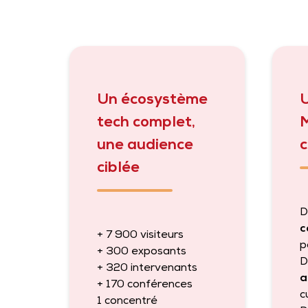
Un écosystème
U
tech complet,
M
une audience
c
ciblée
D
c
+ 7 900 visiteurs
p
+ 300 exposants
D
+ 320 intervenants
a
+ 170 conférences
c
1 concentré