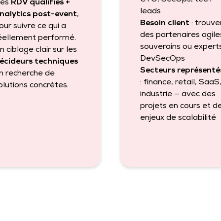
es
RDV qualifiés +
leads
nalytics post-event
,
Besoin client
: trouve
our suivre ce qui a
des partenaires agile
éellement performé.
souverains ou expert
n ciblage clair sur les
DevSecOps
écideurs techniques
Secteurs représenté
n recherche de
: finance, retail, SaaS
olutions concrètes.
industrie — avec des
projets en cours et d
enjeux de scalabilité