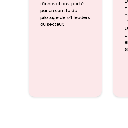
D
d’innovations, porté
a
par un comité de
p
pilotage de 24 leaders
r
du secteur.
U
d
e
s