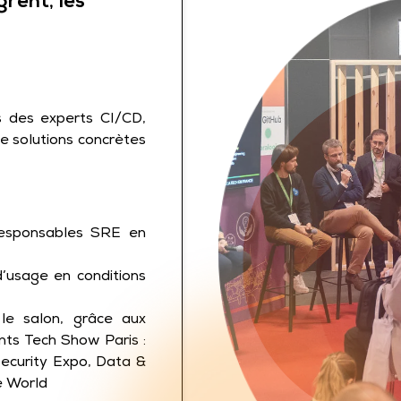
grent, les
 des experts CI/CD,
e solutions concrètes
esponsables SRE en
d’usage en conditions
 le salon, grâce aux
ts Tech Show Paris :
Security Expo, Data &
e World