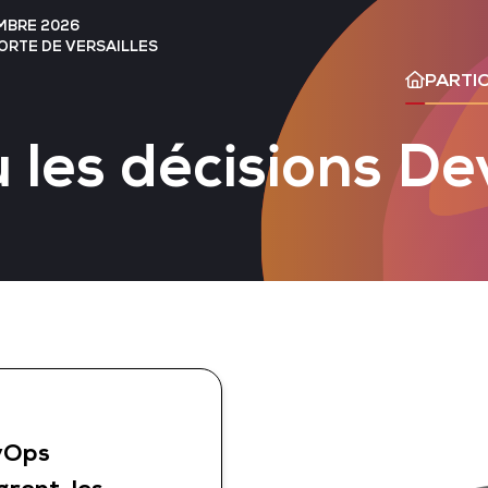
EMBRE 2026
PORTE DE VERSAILLES
PARTIC
ù les décisions D
evOps