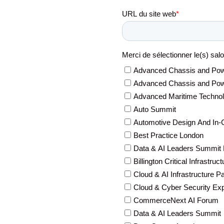
innovantes. Les conférenc
grande qualité et abordent 
d’actualité comme l’IA et la cyb