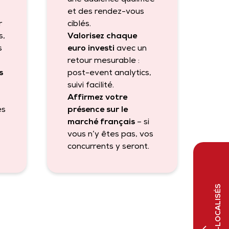
et des rendez-vous
r
ciblés.
s,
Valorisez chaque
s
euro investi
avec un
retour mesurable :
s
post-event analytics,
,
suivi facilité.
Affirmez votre
es
présence sur le
marché français
– si
vous n’y êtes pas, vos
concurrents y seront.