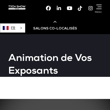
Facebook
Linkedin
Youtube
TikTok
Instagr
MENU
FR
SALONS CO-LOCALISÉS
Cloud & AI Infrastructure
Animation de Vos
Devops Live
Exposants
Cloud & Cyber Security
Data & AI Leaders Summit
Data Centre World