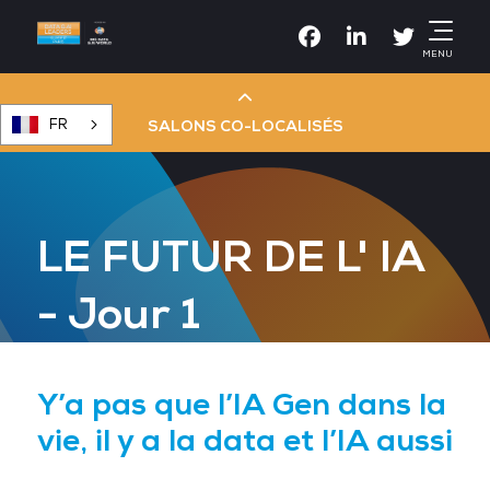
Facebook
Linkedin
Twitter
MENU
FR
SALONS CO-LOCALISÉS
Cloud & AI Infrastructure
LE FUTUR DE L' IA
Devops Live
- Jour 1
Cloud & Cyber Security
Y’a pas que l’IA Gen dans la
Data & AI Leaders Summit
vie, il y a la data et l’IA aussi
Data Centre World