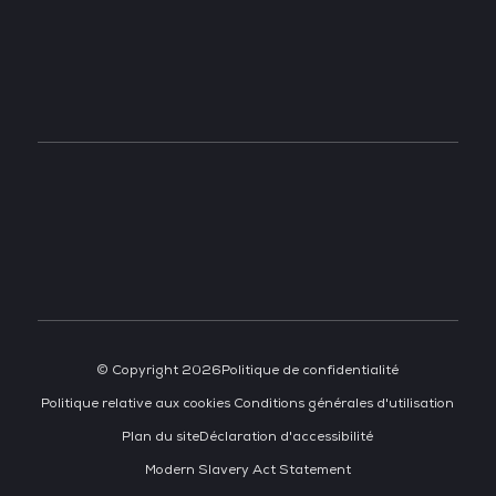
TECH WEEK SINGAPORE
TECH SHOW MADRID
TECH SHOW FRANKFURT
DATA CENTER AMERICAS
© Copyright 2026
Politique de confidentialité
Politique relative aux cookies
Conditions générales d'utilisation
Plan du site
Déclaration d'accessibilité
Modern Slavery Act Statement