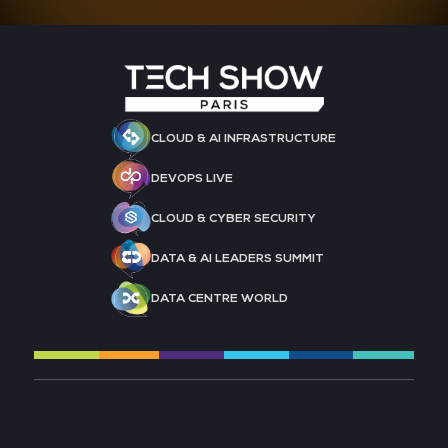
CLOUD & AI INFRASTRUCTURE
DEVOPS LIVE
CLOUD & CYBER SECURITY
DATA & AI LEADERS SUMMIT
DATA CENTRE WORLD