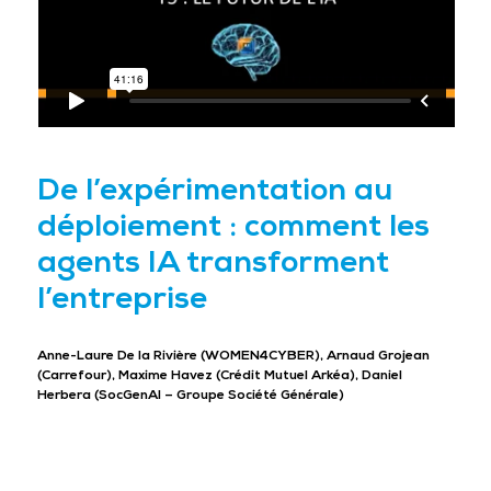
De l’expérimentation au
déploiement : comment les
agents IA transforment
l’entreprise
Anne-Laure De la Rivière (WOMEN4CYBER), Arnaud Grojean
(Carrefour), Maxime Havez (Crédit Mutuel Arkéa), Daniel
Herbera (SocGenAI – Groupe Société Générale)