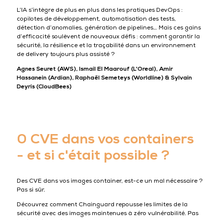
L’IA s’intègre de plus en plus dans les pratiques DevOps :
copilotes de développement, automatisation des tests,
détection d’anomalies, génération de pipelines… Mais ces gains
d’efficacité soulèvent de nouveaux défis : comment garantir la
sécurité, la résilience et la traçabilité dans un environnement
de delivery toujours plus assisté ?
Agnes Seuret (AWS), Ismail El Maarouf (L'Oreal), Amir
Hassanein (Ardian), Raphaël Semeteys (Worldline) & Sylvain
Deyris (CloudBees)
0 CVE dans vos containers
- et si c'était possible ?
Des CVE dans vos images container, est-ce un mal nécessaire ?
Pas si sûr.
Découvrez comment Chainguard repousse les limites de la
sécurité avec des images maintenues à zéro vulnérabilité. Pas