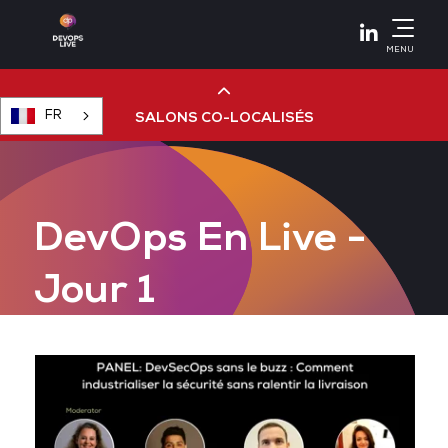
Linkedin
MENU
FR
SALONS CO-LOCALISÉS
Cloud & AI Infrastructure
DevOps En Live -
Devops Live
Jour 1
Cloud & Cyber Security
Data & AI Leaders Summit
Data Centre World