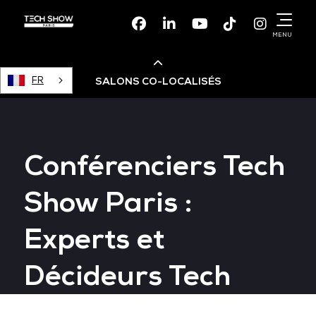
Facebook
Linkedin
Youtube
TikTok
Instagr
MENU
FR
SALONS CO-LOCALISÉS
Cloud & AI Infrastructure
Conférenciers Tech
Devops Live
Show Paris :
Cloud & Cyber Security
Experts et
Data & AI Leaders Summit
Décideurs Tech
Data Centre World