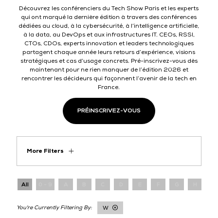
Découvrez les conférenciers du Tech Show Paris et les experts
qui ont marqué la dernière édition à travers des conférences
dédiées au cloud, à la cybersécurité, à l’intelligence artificielle,
à la data, au DevOps et aux infrastructures IT. CEOs, RSSI,
CTOs, CDOs, experts innovation et leaders technologiques
partagent chaque année leurs retours d’expérience, visions
stratégiques et cas d’usage concrets. Pré-inscrivez-vous dès
maintenant pour ne rien manquer de l’édition 2026 et
rencontrer les décideurs qui façonnent l’avenir de la tech en
France.
PRÉINSCRIVEZ-VOUS
More Filters
All
0 - 9
A
B
C
D
E
F
G
H
I
W