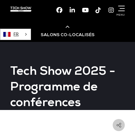
Facebook
Linkedin
Youtube
TikTok
Instagr
MENU
FR
SALONS CO-LOCALISÉS
Cloud & AI Infrastructure
Tech Show 2025 -
Devops Live
Programme de
Cloud & Cyber Security
conférences
Data & AI Leaders Summit
Data Centre World