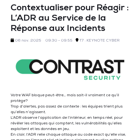
Contextualiser pour Réagir :
L’ADR au Service de la
Réponse aux Incidents
06 nov. 2025
09:30 - 09:55
T7 : KEYNOTE CYBER
Votre WAF bloque peut-être… mais sait-il vraiment ce qu’il
protège?
Trop d’alertes, pas assez de contexte : les équipes trient plus
qu’elles n’agissent.
L’ADR observe l’application de l’intérieur, en temps réel, pour
révéler les attaques qui comptent, les vulnérabilités qu’elles
exploitent et les données en jeu.
En clair, l’ADR relie chaque attaque au code exact qu’elle vise,