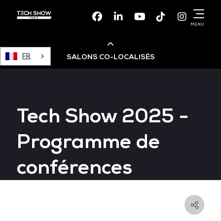
Facebook
Linkedin
Youtube
TikTok
Instagr
MENU
FR
SALONS CO-LOCALISÉS
Cloud & AI Infrastructure
Tech Show 2025 -
Devops Live
Programme de
Cloud & Cyber Security
conférences
Data & AI Leaders Summit
Data Centre World