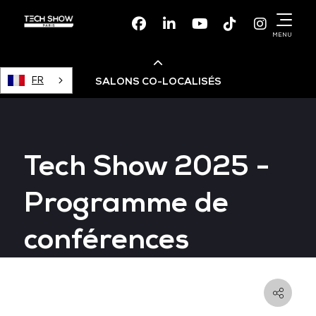
Facebook
Linkedin
Youtube
TikTok
Instagr
MENU
FR
SALONS CO-LOCALISÉS
Cloud & AI Infrastructure
Tech Show 2025 -
Devops Live
Programme de
Cloud & Cyber Security
conférences
Data & AI Leaders Summit
Data Centre World