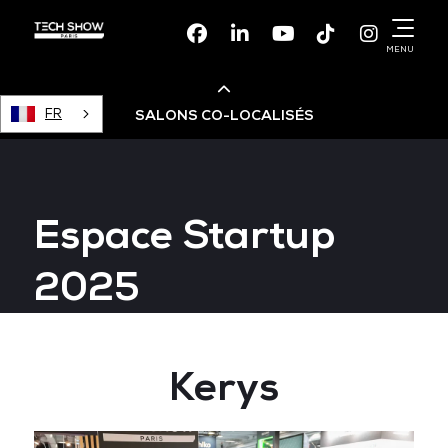
Facebook
Linkedin
Youtube
TikTok
Instagr
MENU
FR
SALONS CO-LOCALISÉS
Cloud & AI Infrastructure
Espace Startup
Devops Live
2025
Cloud & Cyber Security
Kerys
Data & AI Leaders Summit
Data Centre World