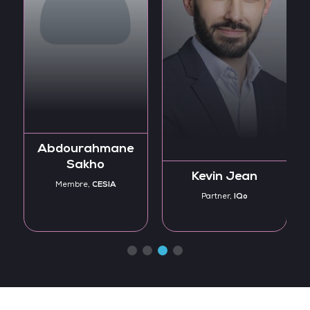
Abdourahmane
Sakho
Kevin Jean
CESIA
Membre,
t
IQo
Partner,