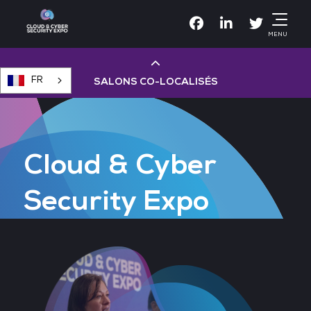
Facebook
Linkedin
Twitter
MENU
FR
SALONS CO-LOCALISÉS
Cloud & AI Infrastructure
Cloud & Cyber
Devops Live
Security Expo
Cloud & Cyber Security
Data & AI Leaders Summit
Data Centre World