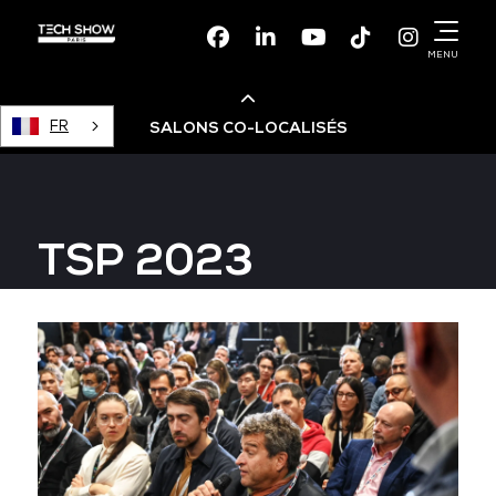
Facebook
Linkedin
Youtube
TikTok
Instagr
MENU
FR
SALONS CO-LOCALISÉS
Cloud & AI Infrastructure
TSP 2023
Devops Live
Cloud & Cyber Security
Data & AI Leaders Summit
Data Centre World