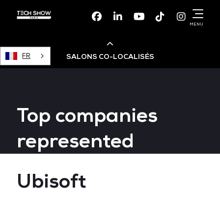
Facebook
Linkedin
Youtube
TikTok
Instagr
MENU
FR
SALONS CO-LOCALISÉS
Cloud & AI Infrastructure
Top companies
Devops Live
represented
Cloud & Cyber Security
Ubisoft
Data & AI Leaders Summit
Data Centre World