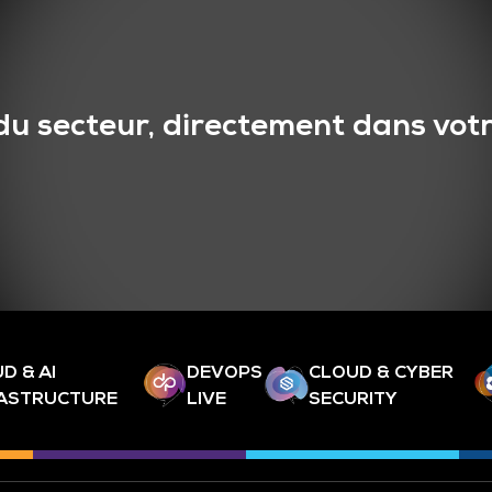
du secteur, directement dans votr
D & AI
DEVOPS
CLOUD & CYBER
RASTRUCTURE
LIVE
SECURITY