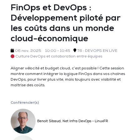
FinOps et DevOps :
Développement piloté par
les coûts dans un monde
cloud-économique
06 nov. 2025
10:00 - 10:45
T6 : DEVOPS EN LIVE
Culture DevOps et collaboration entre équipes
Aligner vélocité et budget cloud, c’est possible ! Cette session
montre comment intégrer la logique FinOps dans vos chaînes
DevOps, pour livrer plus vite, mais toujours avec visibilité et
maîtrise des coûts.
Conférencier(s)
Benoit Sibaud, Net Infra DevOps - LinuxFR