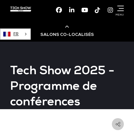
Facebook
Linkedin
Youtube
TikTok
Instagr
MENU
FR
SALONS CO-LOCALISÉS
Cloud & AI Infrastructure
Tech Show 2025 -
Devops Live
Programme de
Cloud & Cyber Security
conférences
Data & AI Leaders Summit
Data Centre World