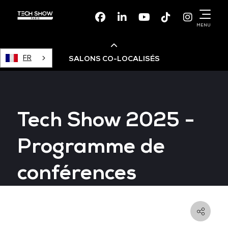
Facebook
Linkedin
Youtube
TikTok
Instagr
MENU
FR
SALONS CO-LOCALISÉS
Cloud & AI Infrastructure
Tech Show 2025 -
Devops Live
Programme de
Cloud & Cyber Security
conférences
Data & AI Leaders Summit
Data Centre World