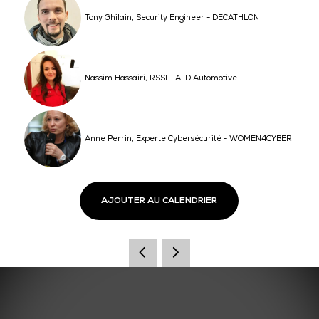
Tony Ghilain, Security Engineer - DECATHLON
Nassim Hassairi, RSSI - ALD Automotive
Anne Perrin, Experte Cybersécurité - WOMEN4CYBER
AJOUTER AU CALENDRIER