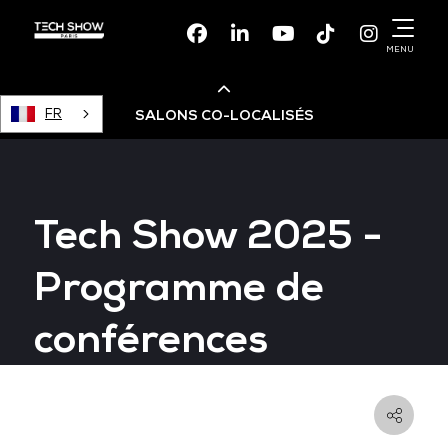
Facebook
Linkedin
Youtube
TikTok
Instagr
MENU
FR
SALONS CO-LOCALISÉS
Cloud & AI Infrastructure
Tech Show 2025 -
Devops Live
Programme de
Cloud & Cyber Security
conférences
Data & AI Leaders Summit
Data Centre World