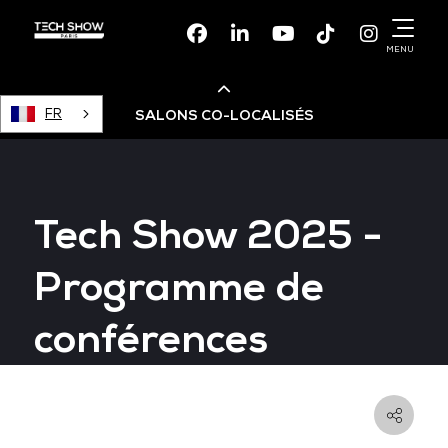
Facebook
Linkedin
Youtube
TikTok
Instagr
MENU
FR
SALONS CO-LOCALISÉS
Cloud & AI Infrastructure
Tech Show 2025 -
Devops Live
Programme de
Cloud & Cyber Security
conférences
Data & AI Leaders Summit
Data Centre World