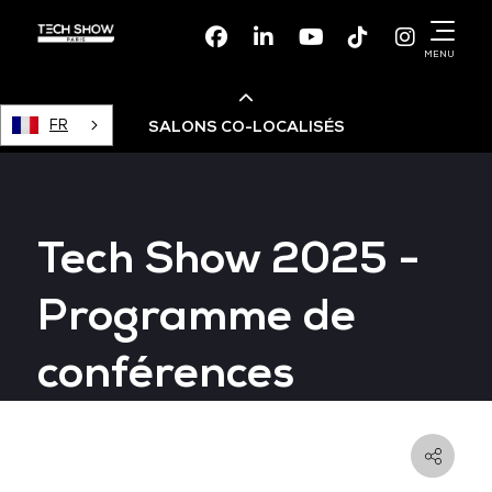
Facebook
Linkedin
Youtube
TikTok
Instagr
MENU
FR
SALONS CO-LOCALISÉS
Cloud & AI Infrastructure
Tech Show 2025 -
Devops Live
Programme de
Cloud & Cyber Security
conférences
Data & AI Leaders Summit
Data Centre World